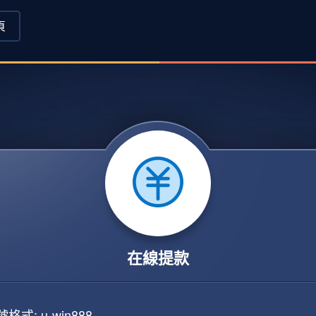
頁
在線提款
格式: u-win888